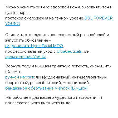
⠀
Можно усилить сияние здоровой кожи, выровнять тон и
сузить поры –
протокол омоложения на генном уровне
BBL FOREVER
YOUNG
.
⠀
Очистить, отшелушить поверхностный роговой слой и
запустить обновление -
гидропилинг HydraFacial MD®
,
профессиональный уход с
UltraCeuticals
или
ароматерапия Yon-Ka
.
Вернуть телу и мышцам приятную легкость, уменьшить
объемы -
ручной массаж
: лимфодренажный, антицеллюлитный,
спортивный, расслабляющий, медицинский,
бандажное обертывание V-shock (Ви-шок)
Мы работаем для вашего чудесного настроения и
привлекательного внешнего вида.