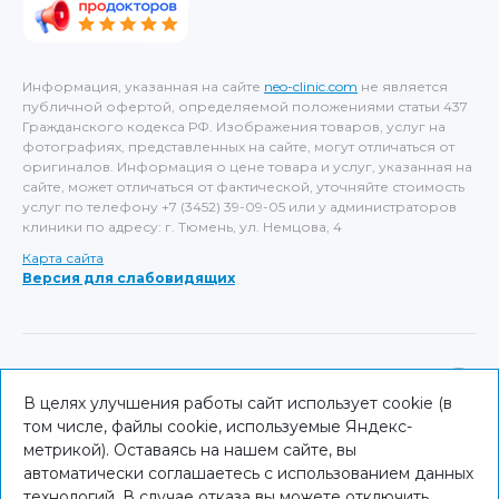
Информация, указанная на сайте
neo-clinic.com
не является
публичной офертой, определяемой положениями статьи 437
Гражданского кодекса РФ. Изображения товаров, услуг на
фотографиях, представленных на сайте, могут отличаться от
оригиналов. Информация о цене товара и услуг, указанная на
сайте, может отличаться от фактической, уточняйте стоимость
услуг по телефону +7 (3452) 39-09-05 или у администраторов
клиники по адресу: г. Тюмень, ул. Немцова, 4
Карта сайта
Версия для слабовидящих
ИМЕЮТСЯ ПРОТИВОПОКАЗАНИЯ, НЕОБХОДИМА
КОНСУЛЬТАЦИЯ СПЕЦИАЛИСТА
В целях улучшения работы сайт использует cookie (в
том числе, файлы cookie, используемые Яндекс-
© NEO Clinic — 2026
метрикой). Оставаясь на нашем сайте, вы
автоматически соглашаетесь с использованием данных
технологий. В случае отказа вы можете отключить