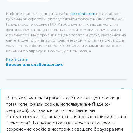
Информация, указанная на сайте
neo-clinic.com
не является
публичной офертой, определяемой положениями статьи 437
Гражданского кодекса РФ. Изображения товаров, услуг на
фотографиях, представленных на сайте, могут отличаться от
оригиналов. Информация о цене товара и услуг, указанная на
сайте, может отличаться от фактической, уточняйте стоимость
услуг по телефону +7 (3452) 39-09-05 или у администраторов
клиники по адресу: г. Тюмень, ул. Немцова, 4
Карта сайта
Версия для слабовидящих
ИМЕЮТСЯ ПРОТИВОПОКАЗАНИЯ, НЕОБХОДИМА
КОНСУЛЬТАЦИЯ СПЕЦИАЛИСТА
В целях улучшения работы сайт использует cookie (в
том числе, файлы cookie, используемые Яндекс-
© NEO Clinic — 2026
метрикой). Оставаясь на нашем сайте, вы
автоматически соглашаетесь с использованием данных
технологий. В случае отказа вы можете отключить
сохранение cookie в настройках вашего браузера или