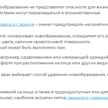
образования не представляют опасности для жизни
ствиях могут перерождаться в злокачественные.
оваться с врачом
– значит предупредить неприятнос
inic осматривает новообразование, определяет его 
 цвета, наличие кровоточивой поверхности.
ний может быть выполнено при:
, например, сдавливанием или натирающей одеждой
форте при расположении на лице или других видны
 врач выбирает способ удаления новообразования, 
ваний на лице, а также в труднодоступных или дели
льная), наиболее актуален метод
лазерного удалени