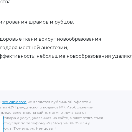
ства:
ирования шрамов и рубцов,
 здоровые ткани вокруг новообразования,
годаря местной анестезии,
ффективность: небольшие новообразования удаляют
е
neo-clinic.com
не является публичной офертой,
тьи 437 Гражданского кодекса РФ. Изображения
представленных на сайте, могут отличаться от
товара и услуг, указанная на сайте, может отличаться
ость услуг по телефону +7 (3452) 39-09-05 или у
су: г. Тюмень, ул. Немцова, 4