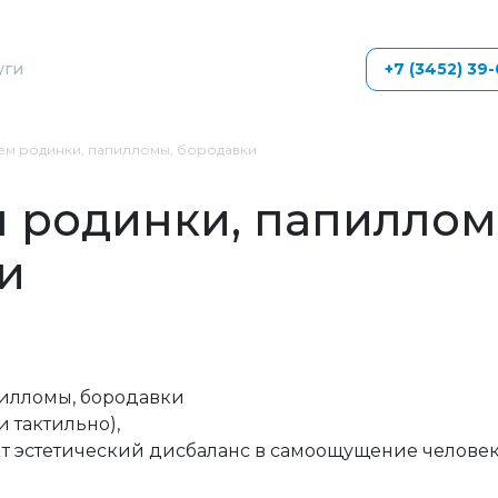
уги
+7 (3452) 39
ем родинки, папилломы, бородавки
 родинки, папиллом
и
илломы, бородавки
и тактильно),
т эстетический дисбаланс в самоощущение человека