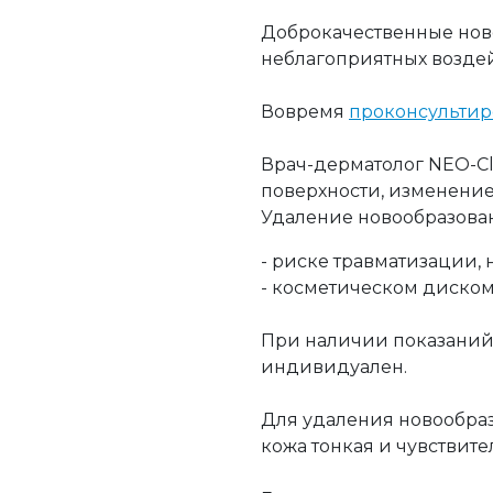
⠀
Доброкачественные ново
неблагоприятных воздей
⠀
Вовремя
проконсультир
⠀
Врач-дерматолог NEO-Cl
поверхности, изменение
Удаление новообразова
- риске травматизации
- косметическом диском
⠀
При наличии показаний
индивидуален.
⠀
Для удаления новообразо
кожа тонкая и чувствите
⠀