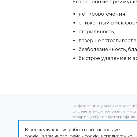
Его основные преимуще
нет кровотечения,
сниженный риск форм
стерильность,
лазер не затрагивает
безболезненность, бла
быстрое удаление и э
Информация, указанная на сайт
определяемой положениями ста
товаров, услуг на фотографиях, 
оригиналов. Информация о цене 
от фактической, уточняйте стоим
В целях улучшения работы сайт использует
администраторов клиники по адре
cookie (в том числе, файлы cookie, используемые