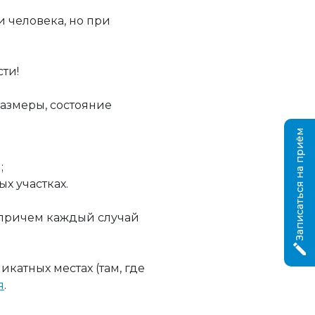
 человека, но при
ти!
размеры, состояние
Записаться на приём
;
х участках.
причем каждый случай
катных местах (там, где
я
.