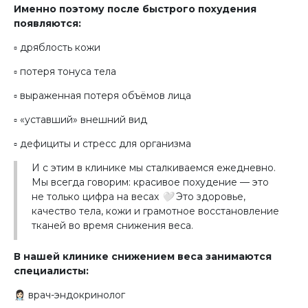
Именно поэтому после быстрого похудения
появляются:
▫️ дряблость кожи
▫️ потеря тонуса тела
▫️ выраженная потеря объёмов лица
▫️ «уставший» внешний вид
▫️ дефициты и стресс для организма
И с этим в клинике мы сталкиваемся ежедневно.
Мы всегда говорим: красивое похудение — это
не только цифра на весах 🤍
Это здоровье,
качество тела, кожи и грамотное восстановление
тканей во время снижения веса
.
В нашей клинике снижением веса занимаются
специалисты:
👩🏻‍⚕️ врач-эндокринолог