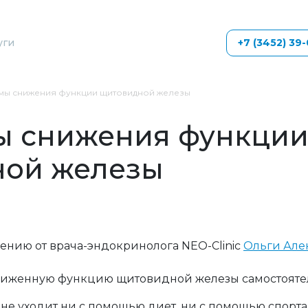
уги
+7 (3452) 39
мы снижения функции щитовидной железы
ы снижения функци
ной железы
нию от врача-эндокринолога NEO-Clinic
Ольги Але
 сниженную функцию щитовидной железы самостояте
не уходит ни с помощью диет, ни с помощью спорта