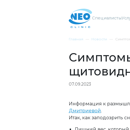
Специалисты
Усл
Главная
Новости
Симпто
Симптом
щитовид
07.09.2023
Информация к размышле
Дмитриевой
.
Итак, как заподозрить
Лишний вес, который 