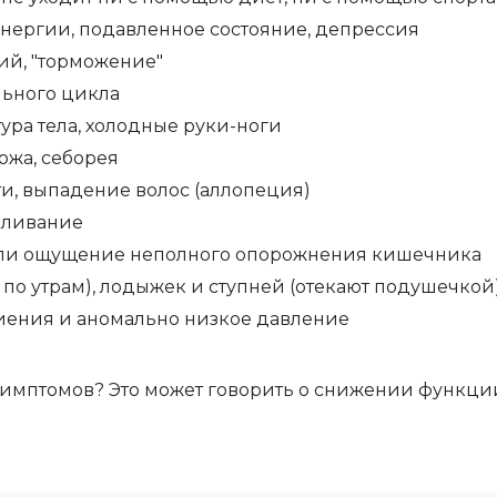
 энергии, подавленное состояние, депрессия
ий, "торможение"
ьного цикла
ра тела, холодные руки-ноги
шелушащаяся кожа, с
ти, выпадение волос (аллопеция)
шливание
или ощущение неполного опорожнения кишечника
 по утрам), лодыжек и ступней (отекают подушечкой
ения и аномально низкое давление
 симптомов? Это может говорить о снижении функц