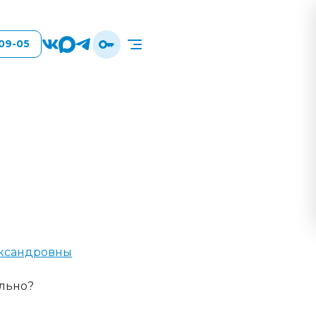
-09-05
и
ксандровны
льно?