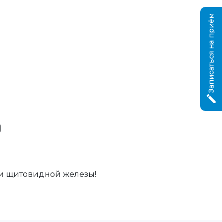
Записаться на приём
еборея
)
ии щитовидной железы!