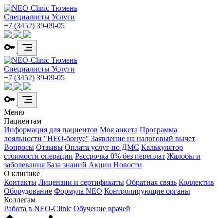
Специалисты
Услуги
+7 (3452) 39-09-05
Специалисты
Услуги
+7 (3452) 39-09-05
Меню
Пациентам
Информация для пациентов
Моя анкета
Программа
лояльности "НЕО-бонус"
Заявление на налоговый вычет
Вопросы
Отзывы
Оплата услуг по ДМС
Калькулятор
стоимости операции
Рассрочка 0% без переплат
Жалобы и
заболевания
База знаний
Акции
Новости
О клинике
Контакты
Лицензии и сертификаты
Обратная связь
Коллектив
Оборудование
Формула NEO
Контролирующие органы
Коллегам
Работа в NEO-Clinic
Обучение врачей