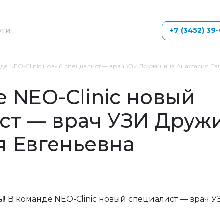
уги
+7 (3452) 39
де NEO-Clinic новый специалист — врач УЗИ Дружинина Анастасия Ев
 NEO-Clinic новый
ст — врач УЗИ Друж
я Евгеньевна
ь!
В команде NEO-Clinic новый специалист — врач У