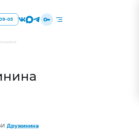
-09-05
геньевна
инина
ЗИ
Дружинина