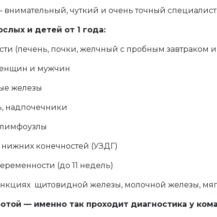
 внимательный, чуткий и очень точный специалист
слых и детей от 1 года:
ти (печень, почки, желчный с пробным завтраком и 
 женщин и мужчин
ые железы
ь, надпочечники
, лимфоузлы
и нижних конечностей (УЗДГ)
беременности (до 11 недель)
нкциях щитовидной железы, молочной железы, мягк
аботой — именно так проходит диагностика у кома