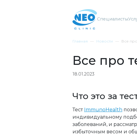
Специалисты
Усл
Главная
Новости
Все про
Все про 
18.01.2023
Что это за тес
Тест
ImmunoHealth
позво
индивидуальному подбо
заболеваний, и рассмат
избыточным весом и об