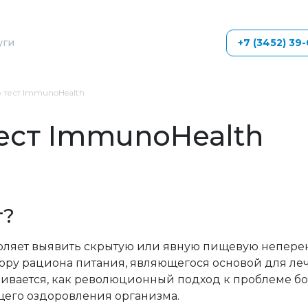
уги
+7 (3452) 39
 тест ImmunoHealth
тест ImmunoHealth
т?
ляет выявить скрытую или явную пищевую неперен
ру рациона питания, являющегося основой для ле
ривается, как революционный подход к проблеме б
щего оздоровления организма.