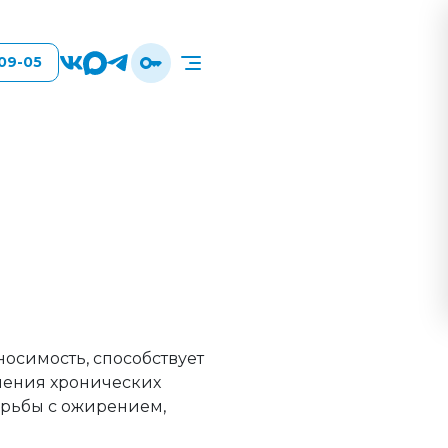
-09-05
осимость, способствует
чения хронических
орьбы с ожирением,