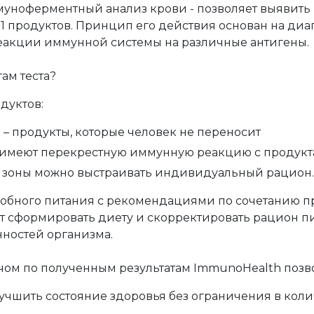
муноферментный анализ крови - позволяет выявить
1 продуктов. Принцип его действия основан на диаг
еакции иммунной системы на различные антигены.
гам теста?
дуктов:
 продукты, которые человек не переносит
имеют перекрестную иммунную реакцию с продукта
й зоны можно выстраивать индивидуальный рацион.
обного питания с рекомендациями по сочетанию пр
 сформировать диету и скорректировать рацион пи
ностей организма.
ачом по полученным результатам ImmunoHealth позв
лучшить состояние здоровья без ограничения в кол