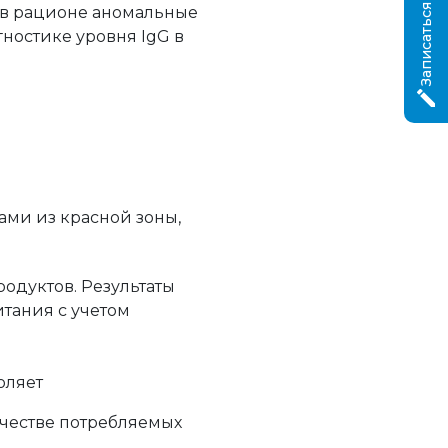
Записаться на приём
 в рационе аномальные
ностике уровня IgG в
ми из красной зоны,
одуктов. Результаты
тания с учетом
оляет
ичестве потребляемых