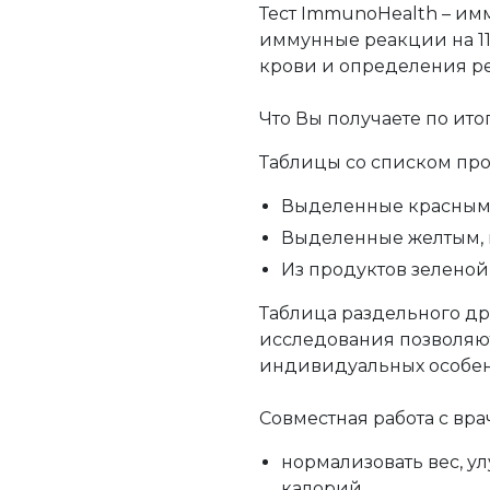
Тест ImmunoHealth – им
иммунные реакции на 11
крови и определения р
Что Вы получаете по ито
Таблицы со списком про
Выделенные красным –
Выделенные желтым, 
Из продуктов зелено
Таблица раздельного др
исследования позволяют
индивидуальных особен
⠀
Совместная работа с вр
нормализовать вес, у
калорий,