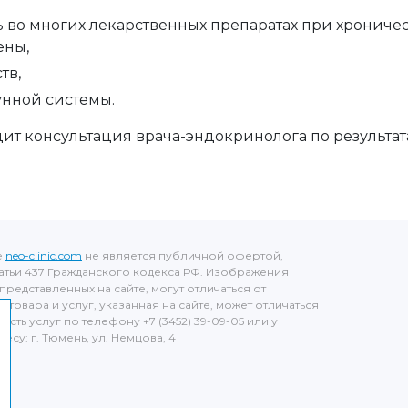
ь во многих лекарственных препаратах при хроничес
ены,
тв,
унной системы.
дит консультация врача-эндокринолога по результат
е
neo-clinic.com
не является публичной офертой,
тьи 437 Гражданского кодекса РФ. Изображения
представленных на сайте, могут отличаться от
товара и услуг, указанная на сайте, может отличаться
ость услуг по телефону +7 (3452) 39-09-05 или у
су: г. Тюмень, ул. Немцова, 4