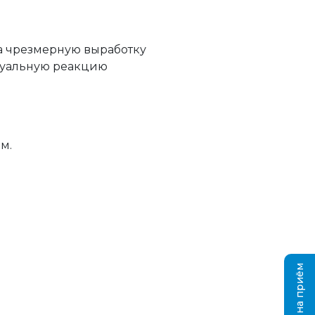
а чрезмерную выработку
дуальную реакцию
м.