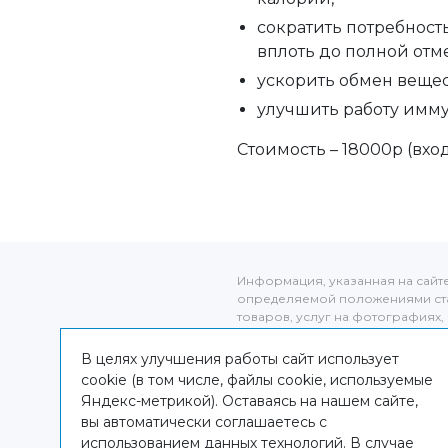
сократить потребност
вплоть до полной отм
ускорить обмен вещес
улучшить работу имм
Стоимость – 18000р (вхо
Информация, указанная на сайт
определяемой положениями ста
товаров, услуг на фотографиях, 
оригиналов. Информация о цене 
от фактической, уточняйте стоим
В целях улучшения работы сайт использует
администраторов клиники по адре
cookie (в том числе, файлы cookie, используемые
Карта сайта
Яндекс-метрикой). Оставаясь на нашем сайте,
Версия для слабовидящих
вы автоматически соглашаетесь с
использованием данных технологий. В случае