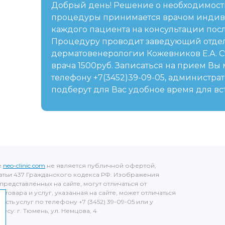
Добрый день! Решение о необходимос
процедуры принимается врачом индив
каждого пациента на консультации посл
Процедуру проводит заведующий отд
дерматовенерологии Кожевников Е.А. 
врача 1500руб. Записаться на прием Вы 
телефону +7(3452)39-09-05, администрат
подберут для Вас удобное время для вс
е
neo-clinic.com
не является публичной офертой,
тьи 437 Гражданского кодекса РФ. Изображения
представленных на сайте, могут отличаться от
товара и услуг, указанная на сайте, может отличаться
ость услуг по телефону +7 (3452) 39-09-05 или у
су: г. Тюмень, ул. Немцова, 4