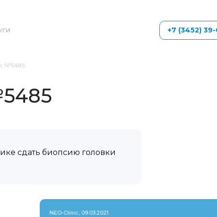
уги
+7 (3452) 39
с №5485
№5485
нике сдать биопсию головки
NEO-Clinic, 09.03.2021