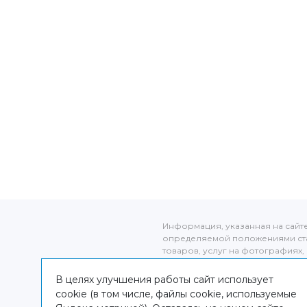
Информация, указанная на сайт
определяемой положениями ста
товаров, услуг на фотографиях, 
оригиналов. Информация о цене 
от фактической, уточняйте стоим
В целях улучшения работы сайт использует
администраторов клиники по адре
cookie (в том числе, файлы cookie, используемые
Карта сайта