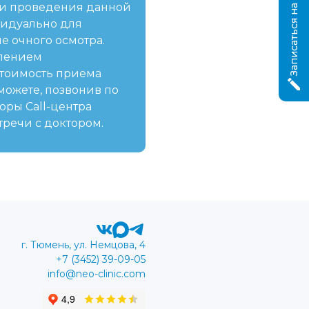
Записаться на приём
ти проведения данной
идуально для
е очного осмотра.
елением
Стоимость приема
можете, позвонив по
оры Call-центра
тречи с доктором.
г. Тюмень, ул. Немцова, 4
+7 (3452) 39-09-05
info@neo-clinic.com