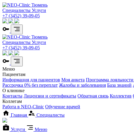
Специалисты
Услуги
+7 (3452) 39-09-05
Специалисты
Услуги
+7 (3452) 39-09-05
Меню
Пациентам
Информация для пациентов
Моя анкета
Программа лояльности
Рассрочка 0% без переплат
Жалобы и заболевания
База знаний
О клинике
Контакты
Лицензии и сертификаты
Обратная связь
Коллектив
Коллегам
Работа в NEO-Clinic
Обучение врачей
Главная
Специалисты
Услуги
Меню