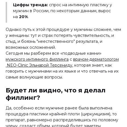
Цифры тренда:
спрос на интимную пластику у
мужчин в России, по некоторым данным, вырос
на
20%
.
Однако путь к этой процедуре у мужчины сложнее, чем
у женщины: тут и страх потерять чувствительность, и
стыд, и боязнь "неестественного" результата, и
возможных осложнений.
Сегодня мы разберем все «подводные камни»
мужского интимного филлинга
с
врачом-дерматологом
NEO-Clinic Эльнарой Терсениду
, которая знает, как
говорить с мужчинами на их языке и что отвечать на их
самые волнующие вопросы.
Будет ли видно, что я делал
филлинг?
Да, особенно если мужчине ранее была выполнена
процедура пластики крайней плоти (циркумцизия), то
препарат, равномерно распределившись по половому
члену, создаст объем, который будет заметен