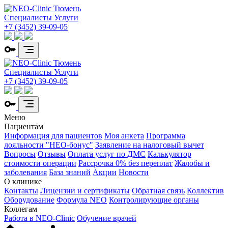
Специалисты
Услуги
+7 (3452) 39-09-05
Специалисты
Услуги
+7 (3452) 39-09-05
Меню
Пациентам
Информация для пациентов
Моя анкета
Программа
лояльности "НЕО-бонус"
Заявление на налоговый вычет
Вопросы
Отзывы
Оплата услуг по ДМС
Калькулятор
стоимости операции
Рассрочка 0% без переплат
Жалобы и
заболевания
База знаний
Акции
Новости
О клинике
Контакты
Лицензии и сертификаты
Обратная связь
Коллектив
Оборудование
Формула NEO
Контролирующие органы
Коллегам
Работа в NEO-Clinic
Обучение врачей