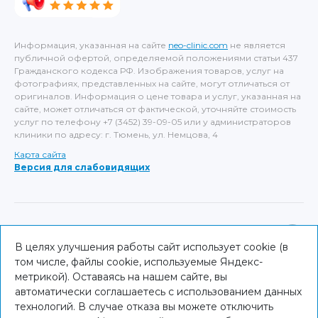
Информация, указанная на сайте
neo-clinic.com
не является
публичной офертой, определяемой положениями статьи 437
Гражданского кодекса РФ. Изображения товаров, услуг на
фотографиях, представленных на сайте, могут отличаться от
оригиналов. Информация о цене товара и услуг, указанная на
сайте, может отличаться от фактической, уточняйте стоимость
услуг по телефону +7 (3452) 39-09-05 или у администраторов
клиники по адресу: г. Тюмень, ул. Немцова, 4
Карта сайта
Версия для слабовидящих
ИМЕЮТСЯ ПРОТИВОПОКАЗАНИЯ, НЕОБХОДИМА
КОНСУЛЬТАЦИЯ СПЕЦИАЛИСТА
В целях улучшения работы сайт использует cookie (в
том числе, файлы cookie, используемые Яндекс-
© NEO Clinic — 2026
метрикой). Оставаясь на нашем сайте, вы
автоматически соглашаетесь с использованием данных
технологий. В случае отказа вы можете отключить