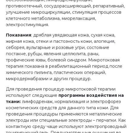
противоотечный, сосудорасширяющий, репаративный,
улучшение микроциркуляции, стимуляция процессов
клеточного метаболизма, миорелаксация,
электростимуляция.
Показания
: дряблая увядающая кожа, сухая кожа,
жирная кожа, отеки и пастозность кожи, алопеция,
себорея, вульгарные и розовые угри, состояние
постакне, рубцы, явления целлюлита, раны,
трофические язвы, болевой синдром. Микротоковая
терапия показана в реабилитационный период после
химического пилинга, пластических операций,
микродермабразии и других процедур.
Для проведения процедур микротоковой терапии
используют следующие
программы воздействия на
ткани:
лимфодренаж, нормализация и электрофорез
косметических средств для данного типа кожи. Для
проведения процедуры применяются металлические
электроды или специальные электроды – перчатки. Как
контактную среду чаще используют электропроводный
тонизирующий гель. Предусмотренные ощущения во