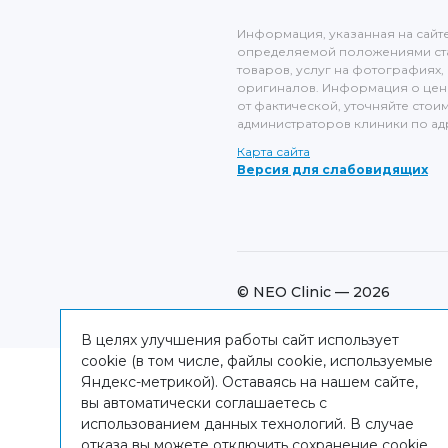
Информация, указанная на сайт
определяемой положениями ста
товаров, услуг на фотографиях, 
оригиналов. Информация о цене 
от фактической, уточняйте стоим
администраторов клиники по адре
Карта сайта
Версия для слабовидящих
© NEO Clinic — 2026
В целях улучшения работы сайт использует
cookie (в том числе, файлы cookie, используемые
Яндекс-метрикой). Оставаясь на нашем сайте,
вы автоматически соглашаетесь с
использованием данных технологий. В случае
отказа вы можете отключить сохранение cookie