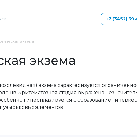
уги
+7 (3452) 39
отическая экзема
ская экзема
 мозолевидная) экзема характеризуется ограниченн
дошв. Эритематозная стадия выражена незначитель
 особенно гиперплазируется с образование гиперкер
 пузырьковых элементов