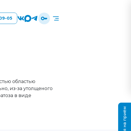
-09-05
остью областью
но, из-за утолщеного
атоза в виде
Записаться на приём