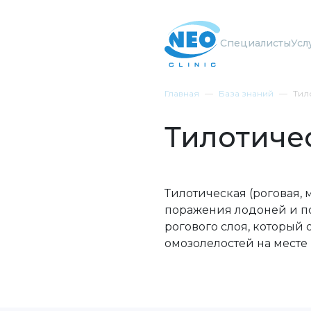
Специалисты
Усл
Главная
База знаний
Тил
Тилотиче
Тилотическая (роговая,
поражения лодоней и по
рогового слоя, который
омозолелостей на месте