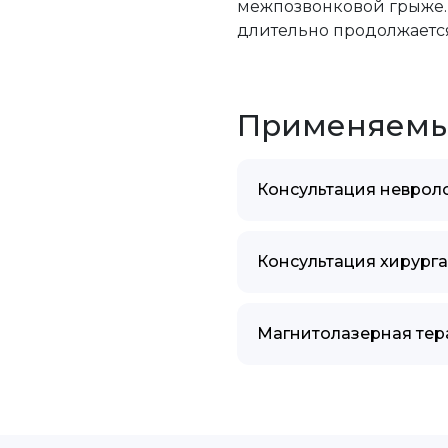
межпозвонковой грыже. П
длительно продолжается
Применяемы
Консультация неврол
Консультация хирурга
Магнитолазерная тер