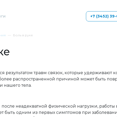
уги
+7 (3452) 39
ния
Боль в руке
ке
тся результатом травм связок, которые удерживают 
более распространенной причиной может быть по
 нашего тела.
после неадекватной физической нагрузки, работы
ет быть одним из первых симптомов при заболеван