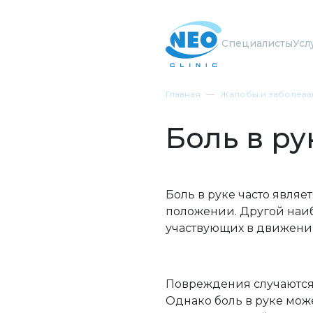
Специалисты
Усл
Главная
Жалобы и заболева
Боль в ру
Боль в руке часто являе
положении. Другой наи
участвующих в движении
Повреждения случаются 
Однако боль в руке мож