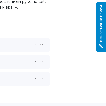
обеспечили руке покой,
 к врачу.
Записаться на приём
60 мин
30 мин
30 мин