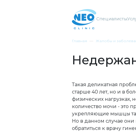
Специалисты
Усл
Главная
Жалобы и заболева
Недержа
Такая деликатная пробл
старше 40 лет, но и в бо
физических нагрузках,
количество мочи - это 
укрепляющие мышцы таз
Но в данном случае они
обратиться к врачу гине