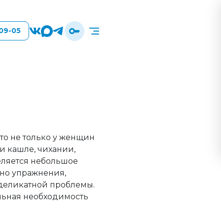
-09-05
то не только у женщин
ри кашле, чихании,
еляется небольшое
чно упражнения,
деликатной проблемы.
ельная необходимость