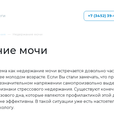
уги
+7 (3452) 39
ния
Недержание мочи
ние мочи
ема как недержание мочи встречается довольно час
лее молодом возрасте. Если Вы стали замечать, что п
 незначительном напряжении самопроизвольно выд
признаки стрессового недержания. Существуют коне
ового дна, которые являются профилактикой этой 
 не эффективны. В такой ситуации уже есть настоят
кологу.