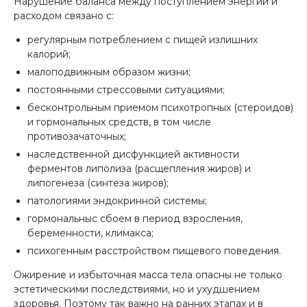
Нарушение баланса между поступлением энергии и
расходом связано с:
регулярным потреблением с пищей излишних
калорий;
малоподвижным образом жизни;
постоянными стрессовыми ситуациями;
бесконтрольным приемом психотропных (стероидов)
и гормональных средств, в том числе
противозачаточных;
наследственной дисфункцией активности
ферментов липолиза (расщепления жиров) и
липогенеза (синтеза жиров);
патологиями эндокринной системы;
гормональныс сбоем в период взросления,
беременности, климакса;
психогенным расстройством пищевого поведения.
Ожирение и избыточная масса тела опасны не только
эстетическими последствиями, но и ухудшением
здоровья. Поэтому так важно на ранних этапах и в