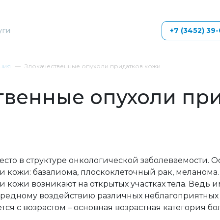
уги
+7 (3452) 39
ния
Злокачественные опухоли придатков кожи
твенные опухоли пр
место в структуре онкологической заболеваемости. 
и кожи: базалиома, плоскоклеточный рак, меланома.
 кожи возникают на открытых участках тела. Ведь 
редному воздействию различных неблагоприятных 
ся с возрастом – основная возрастная категория бо