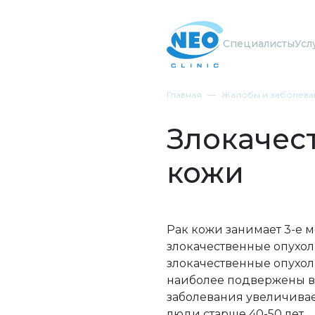
Специалисты
Усл
Главная
Жалобы и заболева
Злокачес
кожи
Рак кожи занимает 3-е 
злокачественные опухол
злокачественные опухоли
наиболее подвержены в
заболевания увеличивает
люди старше 40-50 лет.