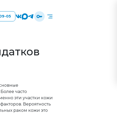
-09-05
идатков
Основные
 Более часто
именно эти участки кожи
факторов. Вероятность
льных раком кожи это