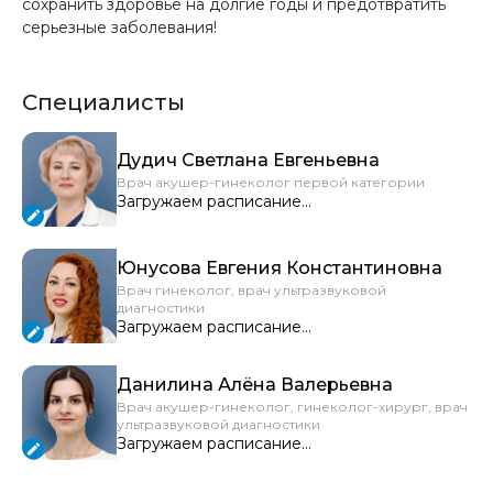
сохранить здоровье на долгие годы и предотвратить
серьезные заболевания!
Специалисты
Дудич Светлана Евгеньевна
Врач акушер-гинеколог первой категории
Загружаем расписание...
Юнусова Евгения Константиновна
Врач гинеколог, врач ультразвуковой
диагностики
Загружаем расписание...
Данилина Алёна Валерьевна
Врач акушер-гинеколог, гинеколог-хирург, врач
ультразвуковой диагностики
Загружаем расписание...