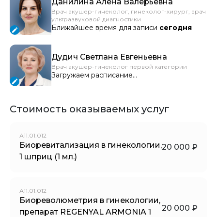
Данилина Алёна Валерьевна
Врач акушер-гинеколог, гинеколог-хирург, врач
ультразвуковой диагностики
Ближайшее время для записи
сегодня
Дудич Светлана Евгеньевна
Врач акушер-гинеколог первой категории
Загружаем расписание...
Стоимость оказываемых услуг
А11.01.012
Биоревитализация в гинекологии,
20 000 ₽
1 шприц (1 мл.)
А11.01.012
Биореволюметрия в гинекологии,
20 000 ₽
препарат REGENYAL ARMONIA 1