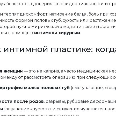
ру абсолютного доверия, конфиденциальности и пр
терпят дискомфорт: натирание белья, боль при хо
нность формой половых губ, сухость или растяжение
с которой нужно мириться. Это медицинские и эстет
ются с помощью
интимной хирургии
.
 интимной пластике: когд
ля женщин
— это не каприз, а часто медицинская н
комендуют рассмотреть операцию при следующих со
ертрофия малых половых губ
(выступающие, «гоф
ости после родов
, разрывы, рубцовые деформаци
ли
(ощущение «пустоты» и снижение чувствительност