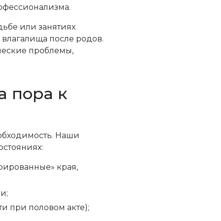
офессионализма.
дьбе или занятиях
 влагалища после родов.
ические проблемы,
а пора к
еобходимость. Наши
стояниях:
рированные» края,
и;
и при половом акте);