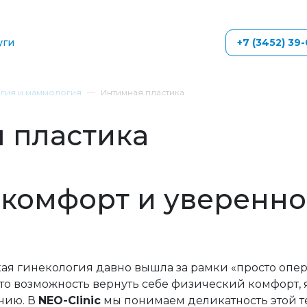
уги
+7 (3452) 39
гия и маммология
Интимная пластика
 пластика
 комфорт и уверенно
ая гинекология давно вышла за рамки «просто опе
то возможность вернуть себе физический комфорт,
нию. В
NEO-Clinic
мы понимаем деликатность этой т