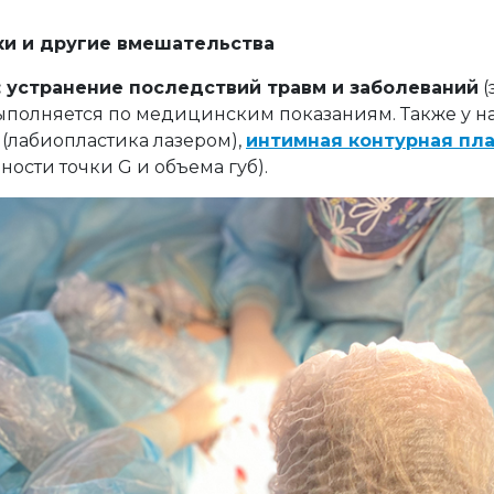
ки и другие вмешательства
: устранение последствий травм и заболеваний
(
полняется по медицинским показаниям. Также у на
(лабиопластика лазером),
интимная контурная пл
ости точки G и объема губ).