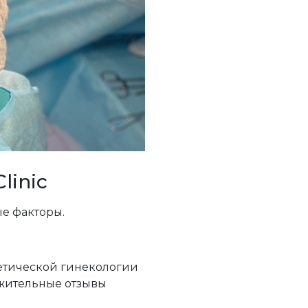
linic
е факторы.
етической гинекологии
ожительные отзывы