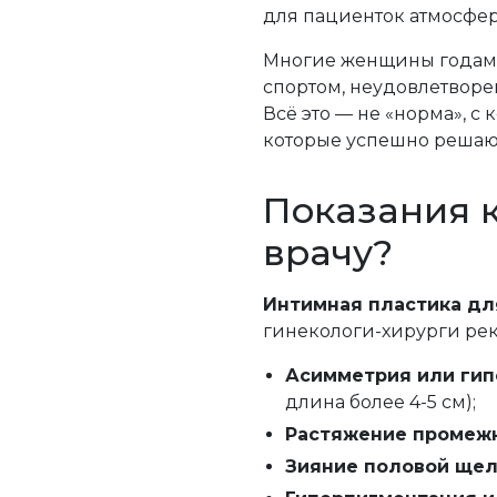
для пациенток атмосфе
Многие женщины годами 
спортом, неудовлетворе
Всё это — не «норма», 
которые успешно реша
Показания к
врачу?
Интимная пластика д
гинекологи-хирурги ре
Асимметрия или гип
длина более 4-5 см);
Растяжение промежн
Зияние половой ще