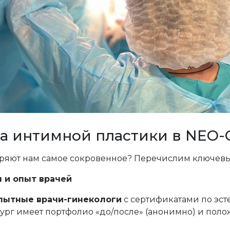
 интимной пластики в NEO-C
ряют нам самое сокровенное? Перечислим ключевы
 и опыт врачей
пытные врачи-гинекологи
с сертификатами по эст
ург имеет портфолио «до/после» (анонимно) и пол