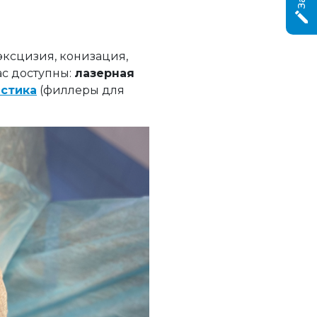
эксцизия, конизация,
с доступны:
лазерная
астика
(филлеры для