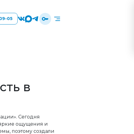
-09-05
сть в
рации». Сегодня
 яркие ощущения и
емы, поэтому создали