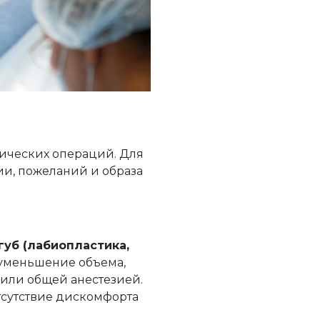
тических операций. Для
и, пожеланий и образа
уб (лабиопластика,
 уменьшение объема,
 или общей анестезией.
тсутствие дискомфорта