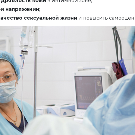
 дряблость кожи
в интимной зоне;
ри напряжении
;
ачество сексуальной жизни
и повысить самооцен