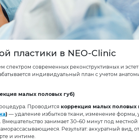
й пластики в NEO-Clinic
м спектром современных реконструктивных и эсте
батывается индивидуальный план с учетом анатоми
рекция малых половых губ)
процедура. Проводится
коррекция малых половых г
ка
)
— удаление избытков ткани, изменение формы,
 Вмешательство занимает 30–60 минут под местной
аморассасывающиеся. Результат: аккуратный вид, о
рте и интиме.