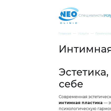
Специалисты
Усл
Главная
Услуги
Гинеколо
Интимная
Эстетика,
себе
Современная эстетическ
интимная пластика
— э
психологическую гармо