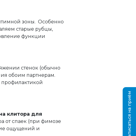
нтимной зоны. Особенно
аляем старые рубцы,
новление функции
яжении стенок (обычно
ния обоим партнерам.
я профилактикой
Записаться на приём
на клитора для
ра от спаек (при фимозе
ние ощущений и