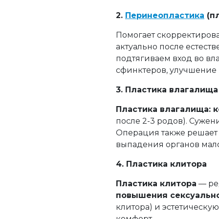
2.
Перинеопластика
(п
Помогает скорректиров
актуально после естест
подтягиваем вход во вл
сфинктеров, улучшение к
3. Пластика влагалища
Пластика влагалища: 
после 2-3 родов). Суже
Операция также решает 
выпадения органов малог
4. Пластика клитора
Пластика клитора
— ре
повышения сексуально
клитора) и эстетическу
комфорт.