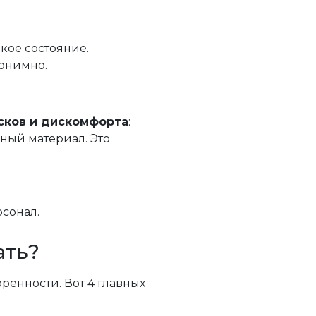
кое состояние.
нонимно.
сков и дискомфорта
:
ный материал. Это
рсонал.
ать?
ренности. Вот 4 главных