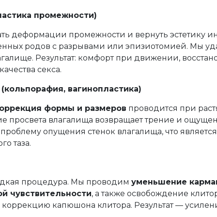
ластика промежности)
ать деформации промежности и вернуть эстетику и
венных родов с разрывами или эпизиотомией. Мы уд
агалище. Результат: комфорт при движении, восста
ачества секса.
 (кольпорафия, вагинопластика)
коррекция формы и размеров
проводится при раст
ние просвета влагалища возвращает трение и ощуще
проблему опущения стенок влагалища, что являетс
о таза.
дкая процедура. Мы проводим
уменьшение карма
й чувствительности
, а также освобождение клито
ю коррекцию капюшона клитора. Результат — усиле