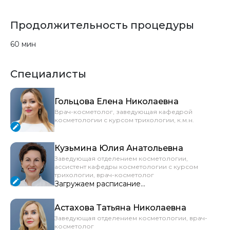
Продолжительность процедуры
60 мин
Специалисты
Гольцова Елена Николаевна
Врач-косметолог, заведующая кафедрой
косметологии с курсом трихологии, к.м.н.
Кузьмина Юлия Анатольевна
Заведующая отделением косметологии,
ассистент кафедры косметологии с курсом
трихологии, врач-косметолог
Загружаем расписание...
Астахова Татьяна Николаевна
Заведующая отделением косметологии, врач-
косметолог