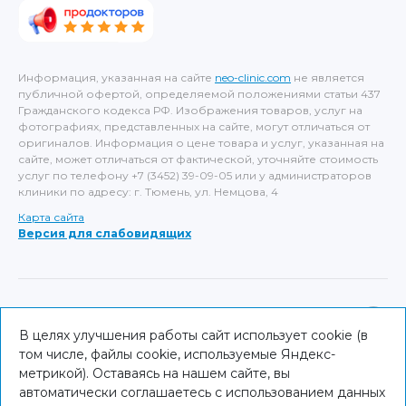
Информация, указанная на сайте
neo-clinic.com
не является
публичной офертой, определяемой положениями статьи 437
Гражданского кодекса РФ. Изображения товаров, услуг на
фотографиях, представленных на сайте, могут отличаться от
оригиналов. Информация о цене товара и услуг, указанная на
сайте, может отличаться от фактической, уточняйте стоимость
услуг по телефону +7 (3452) 39-09-05 или у администраторов
клиники по адресу: г. Тюмень, ул. Немцова, 4
Карта сайта
Версия для слабовидящих
ИМЕЮТСЯ ПРОТИВОПОКАЗАНИЯ, НЕОБХОДИМА
КОНСУЛЬТАЦИЯ СПЕЦИАЛИСТА
В целях улучшения работы сайт использует cookie (в
том числе, файлы cookie, используемые Яндекс-
© NEO Clinic — 2026
метрикой). Оставаясь на нашем сайте, вы
автоматически соглашаетесь с использованием данных