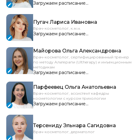
Загружаем расписание...
Пугач Лариса Ивановна
Врач-косметолог, к.м.н.
Загружаем расписание...
Майорова Ольга Александровна
Врач-косметолог, сертифицированный тренер
по методу Альтерапи (Ultherapy) и инъекционным
методикам
Загружаем расписание...
Парфеевец Ольга Анатольевна
Врач-косметолог, ассистент кафедры
косметологии с курсом трихологии
Загружаем расписание...
Терсениду Эльнара Сагидовна
Врач-косметолог, дерматолог