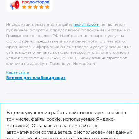
Информация, указанная на сайте
neo-clinic.com
не является
публичной офертой, определяемой положениями статьи 437
Гражданского кодекса РФ. Изображения товаров, услуг на
фотографиях, представленных на сайте, могут отличаться от
оригиналов. Информация о цене товара и услуг, указанная на
сайте, может отличаться от фактической, уточняйте стоимость
услуг по телефону +7 (3452) 39-09-05 или у администраторов
клиники по адресу: г. Тюмень, ул. Немцова, 4
Карта сайта
Версия для слабовидящих
ИМЕЮТСЯ ПРОТИВОПОКАЗАНИЯ, НЕОБХОДИМА
КОНСУЛЬТАЦИЯ СПЕЦИАЛИСТА
В целях улучшения работы сайт использует cookie (в
том числе, файлы cookie, используемые Яндекс-
© NEO Clinic — 2026
метрикой). Оставаясь на нашем сайте, вы
автоматически соглашаетесь с использованием данных
технологий. В случае отказа вы можете отключить