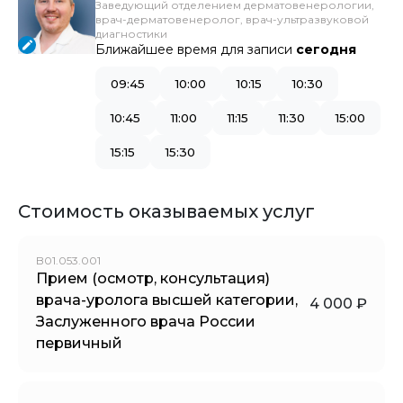
Заведующий отделением дерматовенерологии,
врач-дерматовенеролог, врач-ультразвуковой
диагностики
Ближайшее время для записи
сегодня
09:45
10:00
10:15
10:30
10:45
11:00
11:15
11:30
15:00
15:15
15:30
Стоимость оказываемых услуг
B01.053.001
Прием (осмотр, консультация)
врача-уролога высшей категории,
4 000 ₽
Заслуженного врача России
первичный