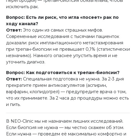
перегородки) — трепан-биопсия обязательна, чтобы
исключить рак.
Вопрос: Есть ли риск, что игла «посеет» рак по
ходу канала?
Ответ:
Это один из самых страшных мифов.
Современные исследования с тысячами пациенток
доказали: риск имплантационного метастазирования
при трепан-биопсии не превышает 0,1% (статистически
незначимо). Намного опаснее упустить время и не
уточнить диагноз.
Вопрос: Как подготовиться к трепан-биопсии?
Ответ:
Специальная подготовка не нужна. За 2-3 дня
прекратите прием антикоагулянтов (аспирин,
варфарин, клопидогрел) — предупредите врача о том,
что их принимаете. За 2 часа до процедуры можно есть
и пить.
В NEO-Clinic мы не назначаем лишних исследований.
Если биопсия не нужна — мы честно скажем об этом.
Если нужна — проведем её максимально комфортно и