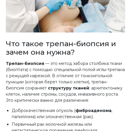
Что такое трепан-биопсия и
зачем она нужна?
Трепан-биопсия
— это метод забора столбика ткани
(биоптата) с помощью специальной полой иглы-трепана
с режущей нарезкой. В отличие от тонкоигольной
пункции (которая берет только клетки), трепан-
биопсия сохраняет
структуру тканей
: архитектонику
клеток, наличие стромы, сосудов, инвазивного роста.
Это критически важно для различения:
Доброкачественная опухоль (
фиброаденома
,
папиллома) или злокачественная (рак);
Первичный рак молочной железы или
метастатическое поражение лимфоузла;