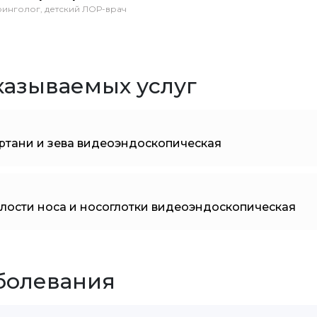
инголог, детский ЛОР-врач
казываемых услуг
ртани и зева видеоэндоскопическая
лости носа и носоглотки видеоэндоскопическая
болевания