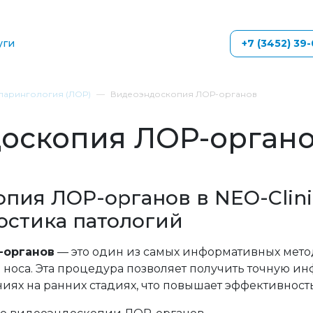
уги
+7 (3452) 39
арингология (ЛОР)
Видеоэндоскопия ЛОР-органов
оскопия ЛОР-орган
пия ЛОР-органов в NEO-Clinic
остика патологий
-органов
— это один из самых информативных мето
и носа. Эта процедура позволяет получить точную 
иях на ранних стадиях, что повышает эффективност