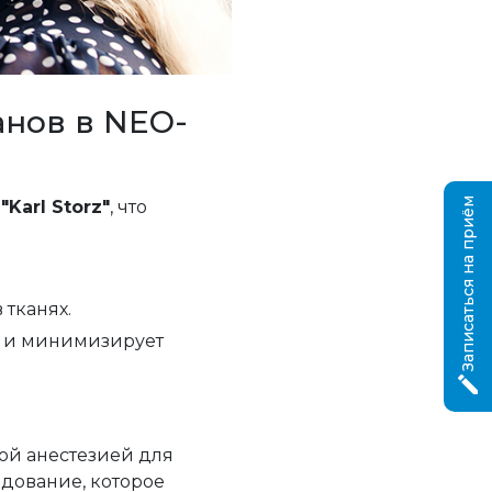
нов в NEO-
Записаться на приём
п
"Karl Storz"
, что
тканях.
й и минимизирует
ой анестезией для
дование, которое