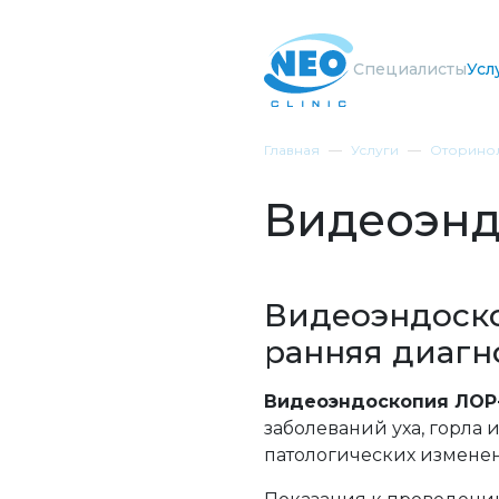
Специалисты
Усл
Главная
Услуги
Оторинол
Видеоэнд
Видеоэндоско
ранняя диагн
Видеоэндоскопия ЛОР
заболеваний уха, горла 
патологических изменен