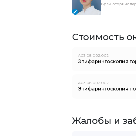
Врач-оторинолар
Стоимость о
A03.08.002.002
Эпифарингоскопия го
A03.08.002.002
Эпифарингоскопия по
Жалобы и за