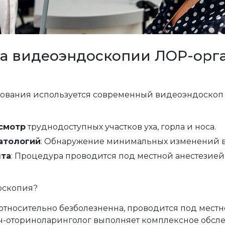
а видеоэндоскопии ЛОР-орга
ования используется современный видеоэндоско
смотр
труднодоступных участков уха, горла и носа.
атологий
: Обнаружение минимальных изменений в 
нта
: Процедура проводится под местной анестезие
оскопия?
относительно безболезненна, проводится под местн
ч-оториноларинголог выполняет комплексное обсле