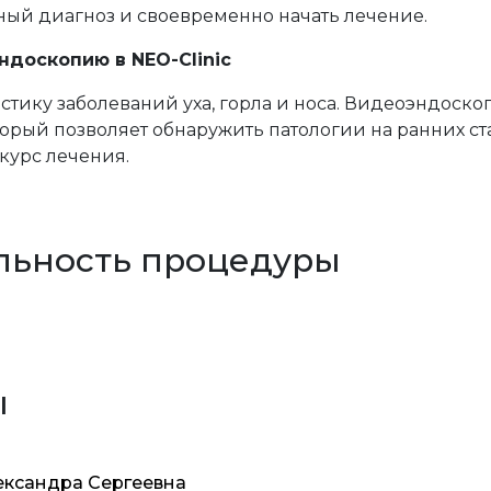
чный диагноз и своевременно начать лечение.
доскопию в NEO-Clinic
стику заболеваний уха, горла и носа. Видеоэндоско
орый позволяет обнаружить патологии на ранних ст
курс лечения.
льность процедуры
ы
ександра Сергеевна