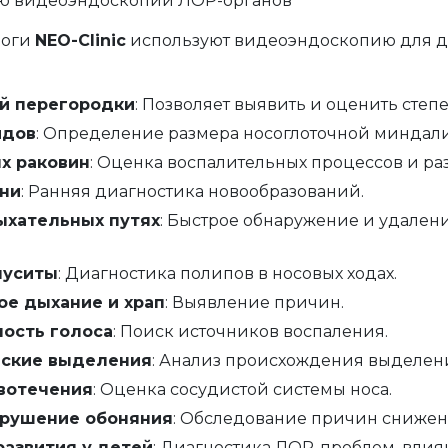
ию видеоэндоскопии ЛОР-органов
логи
NEO-Clinic
используют видеоэндоскопию для 
й перегородки
: Позволяет выявить и оценить степ
идов
: Определение размера носоглоточной миндал
х раковин
: Оценка воспалительных процессов и ра
ани
: Ранняя диагностика новообразований.
ыхательных путях
: Быстрое обнаружение и удален
нуситы
: Диагностика полипов в носовых ходах.
ое дыхание и храп
: Выявление причин.
лость голоса
: Поиск источников воспаления.
еские выделения
: Анализ происхождения выделени
вотечения
: Оценка сосудистой системы носа.
арушение обоняния
: Обследование причин снижен
развития у детей
: Диагностика ЛОР-проблем, влия