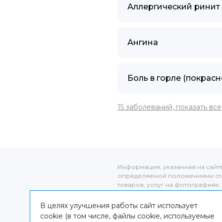
Аллергический ринит
Ангина
Боль в горле (покрасн
15 заболеваний, показать все
Информация, указанная на сайт
определяемой положениями ста
товаров, услуг на фотографиях, 
оригиналов. Информация о цене 
от фактической, уточняйте стоим
В целях улучшения работы сайт использует
администраторов клиники по адре
cookie (в том числе, файлы cookie, используемые