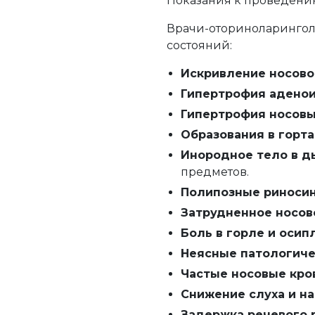
Показания к проведен
Врачи-оториноларинго
состояний:
Искривление носово
Гипертрофия адено
Гипертрофия носовы
Образования в горт
Инородное тело в д
предметов.
Полипозные риноси
Затрудненное носов
Боль в горле и осип
Неясные патологич
Частые носовые кро
Снижение слуха и н
Задержка речевого 