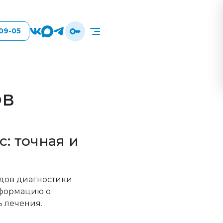
-09-05
ов
: точная и
дов диагностики
информацию о
ь лечения.