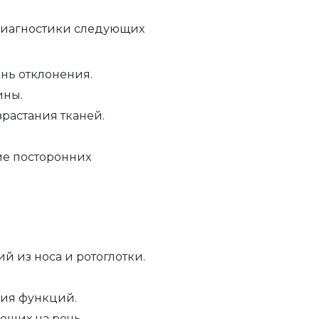
диагностики следующих
ень отклонения.
ины.
зрастания тканей.
ие посторонних
й из носа и ротоглотки.
ия функций.
ющих на речь.