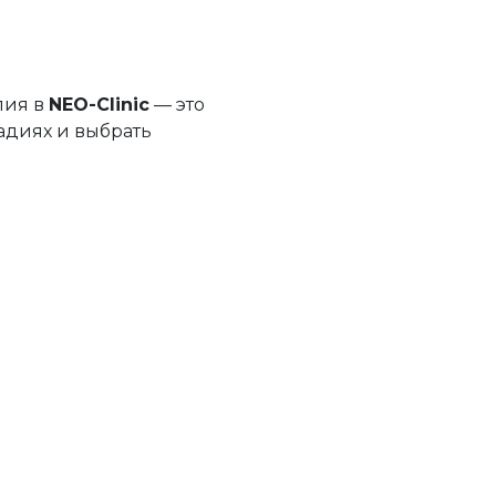
пия в
NEO-Clinic
— это
адиях и выбрать