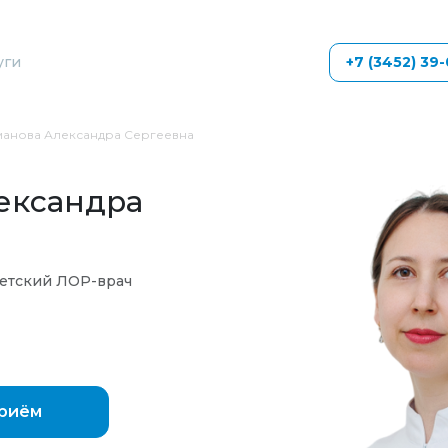
уги
+7 (3452) 39
манова Александра Сергеевна
ександра
детский ЛОР-врач
приём