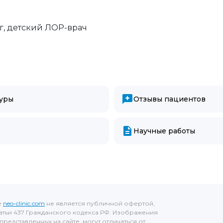
г, детский ЛОР-врач
уры
Отзывы пациентов
Научные работы
е
neo-clinic.com
не является публичной офертой,
тьи 437 Гражданского кодекса РФ. Изображения
представленных на сайте, могут отличаться от