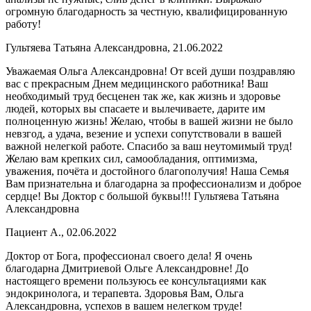
огромную благодарность за честную, квалифицированную
работу!
Гультяева Татьяна Александровна, 21.06.2022
Уважаемая Ольга Александровна! От всей души поздравляю
вас с прекрасным Днем медицинского работника! Ваш
необходимый труд бесценен так же, как жизнь и здоровье
людей, которых вы спасаете и вылечиваете, дарите им
полноценную жизнь! Желаю, чтобы в вашей жизни не было
невзгод, а удача, везение и успехи сопутствовали в вашей
важной нелегкой работе. Спасибо за ваш неутомимый труд!
Желаю вам крепких сил, самообладания, оптимизма,
уважения, почёта и достойного благополучия! Наша Семья
Вам признательна и благодарна за профессионализм и доброе
сердце! Вы Доктор с большой буквы!!! Гультяева Татьяна
Александровна
Пациент А., 02.06.2022
Доктор от Бога, профессионал своего дела! Я очень
благодарна Дмитриевой Ольге Александровне! До
настоящего времени пользуюсь ее консультациями как
эндокринолога, и терапевта. Здоровья Вам, Ольга
Александровна, успехов в вашем нелегком труде!