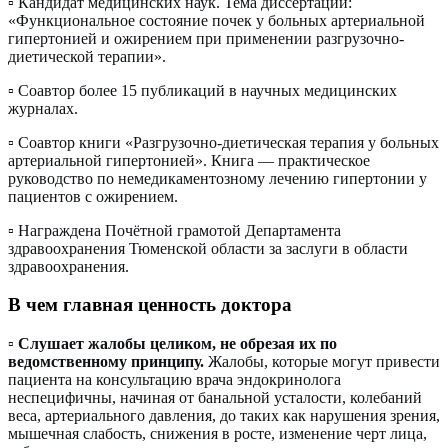
▫️ Кандидат медицинских наук. Тема диссертации:
«Функциональное состояние почек у больных артериальной
гипертонией и ожирением при применении разгрузочно-
диетической терапии».
▫️ Соавтор более 15 публикаций в научных медицинских
журналах.
▫️ Соавтор книги «Разгрузочно-диетическая терапия у больных
артериальной гипертонией». Книга — практическое
руководство по немедикаментозному лечению гипертонии у
пациентов с ожирением.
▫️ Награждена Почётной грамотой Департамента
здравоохранения Тюменской области за заслуги в области
здравоохранения.
В чем главная ценность доктора
▫️
Слушает жалобы целиком, не обрезая их по
ведомственному принципу.
Жалобы, которые могут привести
пациента на консультацию врача эндокринолога
неспецифичны, начиная от банальной усталости, колебаний
веса, артериального давления, до таких как нарушения зрения,
мышечная слабость, снижения в росте, изменение черт лица,