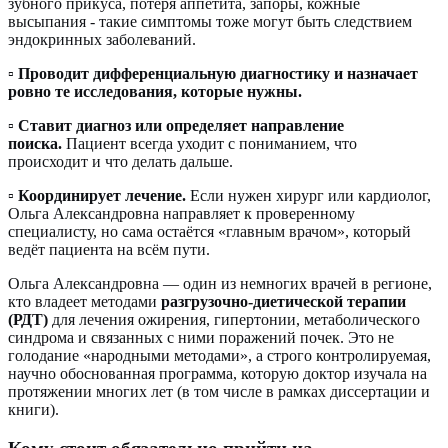
зубного прикуса, потеря аппетита, запоры, кожные
высыпания - такие симптомы тоже могут быть следствием
эндокринных заболеваний.
▫️
Проводит дифференциальную диагностику и назначает
ровно те исследования, которые нужны.
▫️
Ставит диагноз или определяет направление
поиска.
Пациент всегда уходит с пониманием, что
происходит и что делать дальше.
▫️
Координирует лечение.
Если нужен хирург или кардиолог,
Ольга Александровна направляет к проверенному
специалисту, но сама остаётся «главным врачом», который
ведёт пациента на всём пути.
Ольга Александровна — один из немногих врачей в регионе,
кто владеет методами
разгрузочно-диетической терапии
(РДТ)
для лечения ожирения, гипертонии, метаболического
синдрома и связанных с ними поражений почек. Это не
голодание «народными методами», а строго контролируемая,
научно обоснованная программа, которую доктор изучала на
протяжении многих лет (в том числе в рамках диссертации и
книги).