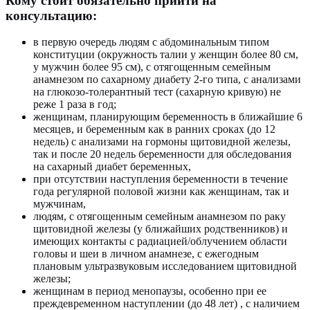
Кому стоит обязательно прийти на
консультацию:
в первую очередь людям с абдоминальным типом
конституции (окружность талии у женщин более 80 см,
у мужчин более 95 см), с отягощенным семейным
анамнезом по сахарному диабету 2-го типа, с анализами
на глюкозо-толерантный тест (сахарную кривую) не
реже 1 раза в год;
женщинам, планирующим беременность в ближайшие 6
месяцев, и беременным как в ранних сроках (до 12
недель) с анализами на гормоны щитовидной железы,
так и после 20 недель беременности для обследования
на сахарный диабет беременных,
при отсутствии наступления беременности в течение
года регулярной половой жизни как женщинам, так и
мужчинам,
людям, с отягощенным семейным анамнезом по раку
щитовидной железы (у ближайших родственников) и
имеющих контакты с радиацией/облучением области
головы и шеи в личном анамнезе, с ежегодным
плановым ультразвуковым исследованием щитовидной
железы;
женщинам в период менопаузы, особенно при ее
преждевременном наступлении (до 48 лет) , с наличием