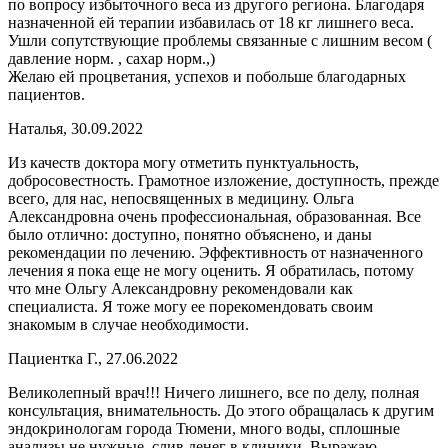
по вопросу избыточного веса из другого региона. Благодаря
назначенной ей терапии избавилась от 18 кг лишнего веса.
Ушли сопутствующие проблемы связанные с лишним весом (
давление норм. , сахар норм.,)
Желаю ей процветания, успехов и побольше благодарных
пациентов.
Наталья, 30.09.2022
Из качеств доктора могу отметить пунктуальность,
добросовестность. Грамотное изложение, доступность, прежде
всего, для нас, непосвященных в медицину. Ольга
Александровна очень профессиональная, образованная. Все
было отлично: доступно, понятно объяснено, и даны
рекомендации по лечению. Эффективность от назначенного
лечения я пока еще не могу оценить. Я обратилась, потому
что мне Ольгу Александровну рекомендовали как
специалиста. Я тоже могу ее порекомендовать своим
знакомым в случае необходимости.
Пациентка Г., 27.06.2022
Великолепный врач!!! Ничего лишнего, все по делу, полная
консультация, внимательность. До этого обращалась к другим
эндокринологам города Тюмени, много воды, сплошные
анализы не нужные, слив денег в клиники. Выражаю