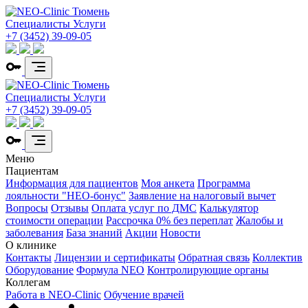
Специалисты
Услуги
+7 (3452) 39-09-05
Специалисты
Услуги
+7 (3452) 39-09-05
Меню
Пациентам
Информация для пациентов
Моя анкета
Программа
лояльности "НЕО-бонус"
Заявление на налоговый вычет
Вопросы
Отзывы
Оплата услуг по ДМС
Калькулятор
стоимости операции
Рассрочка 0% без переплат
Жалобы и
заболевания
База знаний
Акции
Новости
О клинике
Контакты
Лицензии и сертификаты
Обратная связь
Коллектив
Оборудование
Формула NEO
Контролирующие органы
Коллегам
Работа в NEO-Clinic
Обучение врачей