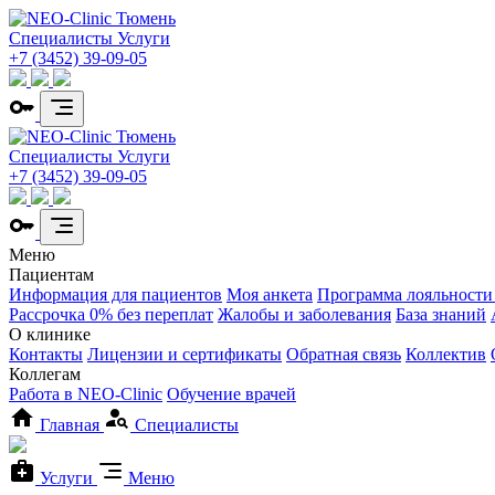
Специалисты
Услуги
+7 (3452) 39-09-05
Специалисты
Услуги
+7 (3452) 39-09-05
Меню
Пациентам
Информация для пациентов
Моя анкета
Программа лояльности
Рассрочка 0% без переплат
Жалобы и заболевания
База знаний
О клинике
Контакты
Лицензии и сертификаты
Обратная связь
Коллектив
Коллегам
Работа в NEO-Clinic
Обучение врачей
Главная
Специалисты
Услуги
Меню