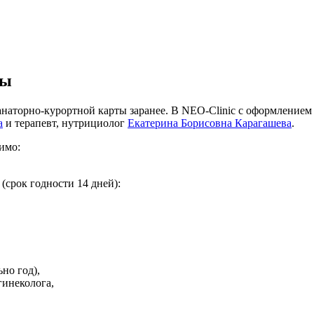
ты
анаторно-курортной карты заранее. В NEO-Clinic с оформлением
а
и терапевт, нутрициолог
Екатерина Борисовна Карагашева
.
имо:
(срок годности 14 дней):
но год),
гинеколога,