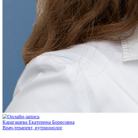
Карагашева Екатерина Борисовна
Врач-терапевт, нутрициолог