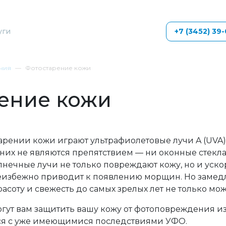
уги
+7 (3452) 39
ния
Фотостарение кожи
ение кожи
арении кожи играют ультрафиолетовые лучи A (UVA)
 них не являются препятствием — ни оконные стекла,
олнечные лучи не только повреждают кожу, но и уск
неизбежно приводит к появлению морщин. Но замед
асоту и свежесть до самых зрелых лет не только мож
ут вам защитить вашу кожу от фотоповреждения из
ься с уже имеющимися последствиями УФО.