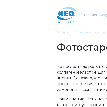
Специалисты
Усл
Главная
Жалобы и заболева
Фотостар
Не последнюю роль в ст
коллаген и эластин. Для
листвы. Доказано, что с
процесс старения, что 
изменения, сохранить кр
Наши специалисты помог
также помогут справит