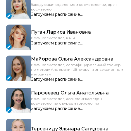
Заведующая отделением косметологии, врач-
косметолог
Загружаем расписание...
Пугач Лариса Ивановна
Врач-косметолог, к.м.н.
Загружаем расписание...
Майорова Ольга Александровна
Врач-косметолог, сертифицированный тренер
по методу Альтерапи (Ultherapy) и инъекционным
методикам
Загружаем расписание...
Парфеевец Ольга Анатольевна
Врач-косметолог, ассистент кафедры
косметологии с курсом трихологии
Загружаем расписание...
Терсениду Эльнара Сагидовна