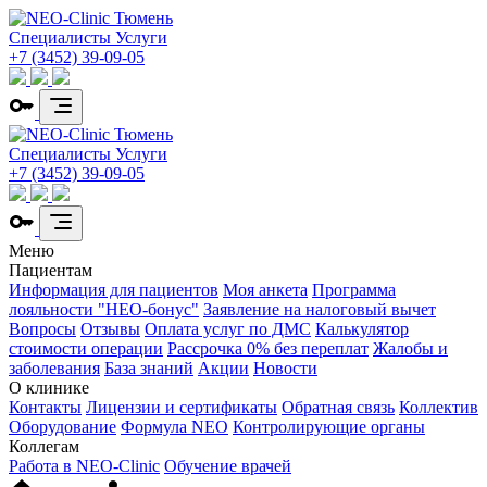
Специалисты
Услуги
+7 (3452) 39-09-05
Специалисты
Услуги
+7 (3452) 39-09-05
Меню
Пациентам
Информация для пациентов
Моя анкета
Программа
лояльности "НЕО-бонус"
Заявление на налоговый вычет
Вопросы
Отзывы
Оплата услуг по ДМС
Калькулятор
стоимости операции
Рассрочка 0% без переплат
Жалобы и
заболевания
База знаний
Акции
Новости
О клинике
Контакты
Лицензии и сертификаты
Обратная связь
Коллектив
Оборудование
Формула NEO
Контролирующие органы
Коллегам
Работа в NEO-Clinic
Обучение врачей