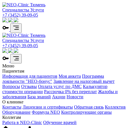
Специалисты
Услуги
+7 (3452) 39-09-05
Специалисты
Услуги
+7 (3452) 39-09-05
Меню
Пациентам
Информация для пациентов
Моя анкета
Программа
лояльности "НЕО-бонус"
Заявление на налоговый вычет
Вопросы
Отзывы
Оплата услуг по ДМС
Калькулятор
стоимости операции
Рассрочка 0% без переплат
Жалобы и
заболевания
База знаний
Акции
Новости
О клинике
Контакты
Лицензии и сертификаты
Обратная связь
Коллектив
Оборудование
Формула NEO
Контролирующие органы
Коллегам
Работа в NEO-Clinic
Обучение врачей