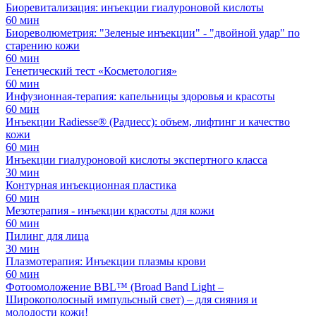
Биоревитализация: инъекции гиалуроновой кислоты
60 мин
Биореволюметрия: "Зеленые инъекции" - "двойной удар" по
старению кожи
60 мин
Генетический тест «Косметология»
60 мин
Инфузионная-терапия: капельницы здоровья и красоты
60 мин
Инъекции Radiesse® (Радиесс): объем, лифтинг и качество
кожи
60 мин
Инъекции гиалуроновой кислоты экспертного класса
30 мин
Контурная инъекционная пластика
60 мин
Мезотерапия - инъекции красоты для кожи
60 мин
Пилинг для лица
30 мин
Плазмотерапия: Инъекции плазмы крови
60 мин
Фотоомоложение BBL™ (Broad Band Light –
Широкополосный импульсный свет) – для сияния и
молодости кожи!