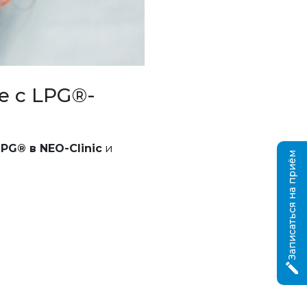
е с LPG®-
G® в NEO-Clinic
и
Записаться на приём