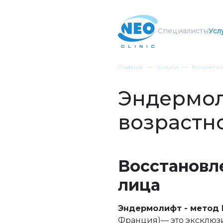
Специалисты
Усл
Главная
Услуги
Косметол
Эндермол
возрастн
Восстановл
лица
Эндермолифт - метод 
Франция)— это эксклюзи