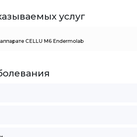
казываемых услуг
 аппарате CELLU M6 Endermolab
болевания
и