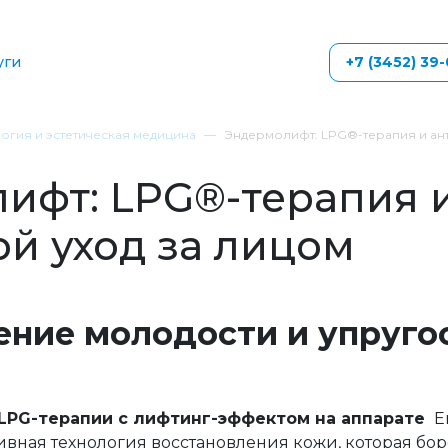
уги
+7 (3452) 39
огия и эстетическая медицина
Эндермолифт: LPG®-терапия и ант
ифт: LPG®-терапия и
ой уход за лицом
ение молодости и упруго
LPG-терапии с лифтинг-эффектом на аппарате
E
вная технология восстановления кожи, которая бор