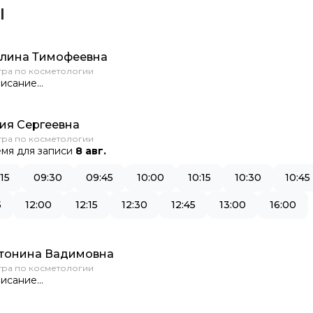
ы
лина Тимофеевна
тра по косметологии
исание...
ия Сергеевна
тра по косметологии
мя для записи
8 авг.
15
09:30
09:45
10:00
10:15
10:30
10:45
5
12:00
12:15
12:30
12:45
13:00
16:00
нтонина Вадимовна
тра по косметологии
исание...