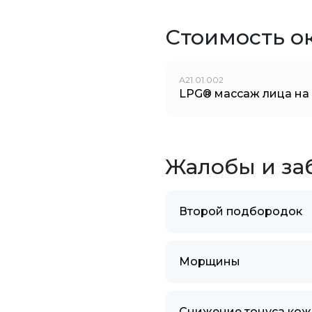
Стоимость о
А21.01.002
LPG® массаж лица на
Жалобы и за
Второй подбородок
Морщины
Снижение тонуса кож