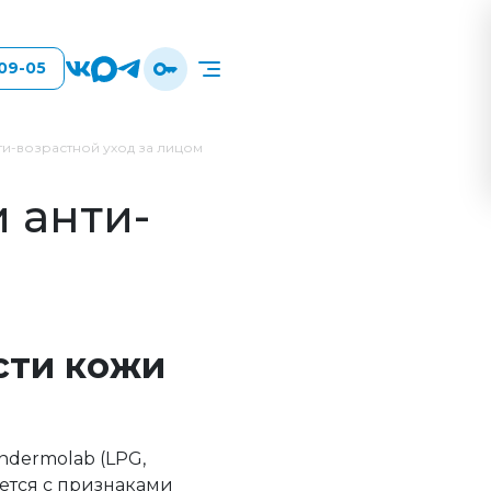
-09-05
и-возрастной уход за лицом
 анти-
сти кожи
ndermolab (LPG,
ется с признаками