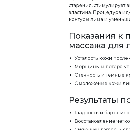
старения, стимулирует а
эластина. Процедура иде
контуры лица и уменьш
Показания к 
массажа для л
Усталость кожи после 
Морщины и потеря уп
Отечность и темные к
Омоложение кожи лиц
Результаты п
Гладкость и бархатист
Восстановление четко
Сияющий взгляд и св