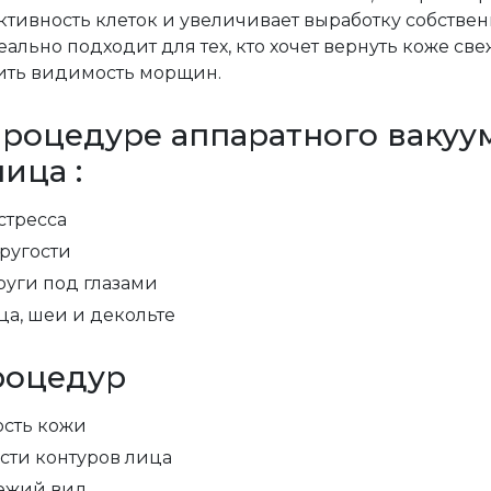
ктивность клеток и увеличивает выработку собствен
ально подходит для тех, кто хочет вернуть коже све
ить видимость морщин.
процедуре аппаратного вакуу
ица :
стресса
ругости
руги под глазами
а, шеи и декольте
роцедур
ость кожи
сти контуров лица
ежий вид